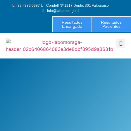
32 - 382 0987
Condell Nº 1217 Depto. 301 Valparaíso
info@labomoraga.cl
Resultados
Resultados
Encargado
Pacientes
Exámenes 