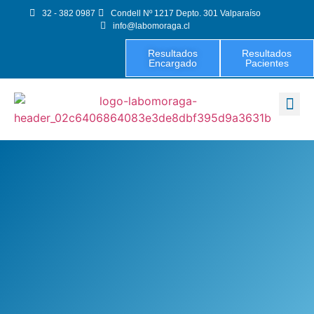
32 - 382 0987
Condell Nº 1217 Depto. 301 Valparaíso
info@labomoraga.cl
Resultados
Resultados
Encargado
Pacientes
Exámenes 