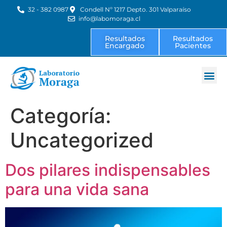
32 - 382 0987
Condell Nº 1217 Depto. 301 Valparaíso
info@labomoraga.cl
Resultados
Resultados
Encargado
Pacientes
Exámenes 
Categoría:
Uncategorized
Dos pilares indispensables
para una vida sana