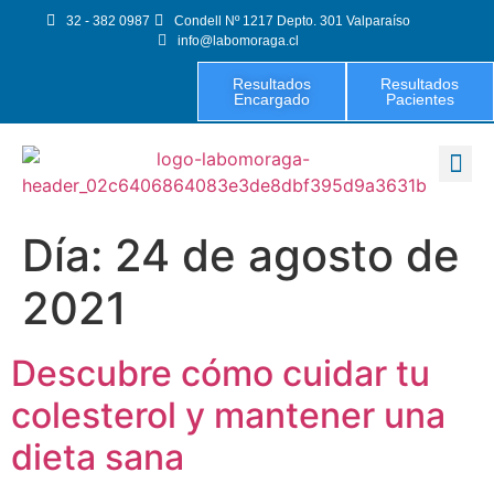
32 - 382 0987
Condell Nº 1217 Depto. 301 Valparaíso
info@labomoraga.cl
Resultados
Resultados
Encargado
Pacientes
Exámenes 
Día:
24 de agosto de
2021
Descubre cómo cuidar tu
colesterol y mantener una
dieta sana